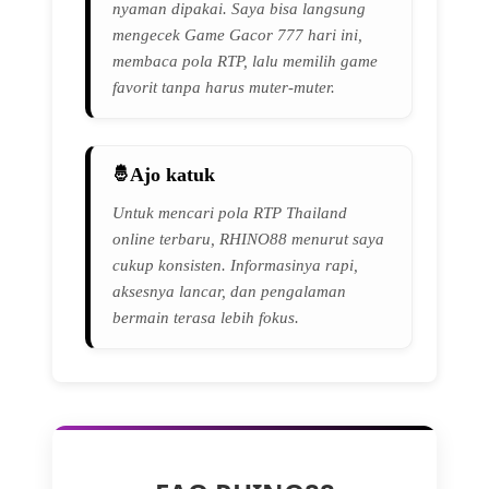
nyaman dipakai. Saya bisa langsung
mengecek Game Gacor 777 hari ini,
membaca pola RTP, lalu memilih game
favorit tanpa harus muter-muter.
Ajo katuk
Untuk mencari pola RTP Thailand
online terbaru, RHINO88 menurut saya
cukup konsisten. Informasinya rapi,
aksesnya lancar, dan pengalaman
bermain terasa lebih fokus.