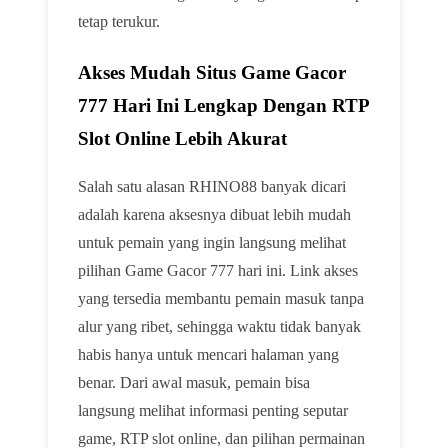
tetap terukur.
Akses Mudah Situs Game Gacor
777 Hari Ini Lengkap Dengan RTP
Slot Online Lebih Akurat
Salah satu alasan RHINO88 banyak dicari
adalah karena aksesnya dibuat lebih mudah
untuk pemain yang ingin langsung melihat
pilihan Game Gacor 777 hari ini. Link akses
yang tersedia membantu pemain masuk tanpa
alur yang ribet, sehingga waktu tidak banyak
habis hanya untuk mencari halaman yang
benar. Dari awal masuk, pemain bisa
langsung melihat informasi penting seputar
game, RTP slot online, dan pilihan permainan