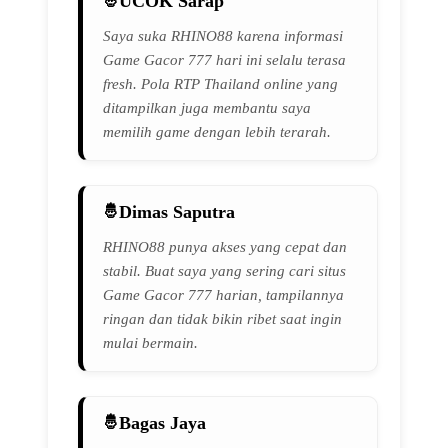
UCOK Sarap
Saya suka RHINO88 karena informasi
Game Gacor 777 hari ini selalu terasa
fresh. Pola RTP Thailand online yang
ditampilkan juga membantu saya
memilih game dengan lebih terarah.
Dimas Saputra
RHINO88 punya akses yang cepat dan
stabil. Buat saya yang sering cari situs
Game Gacor 777 harian, tampilannya
ringan dan tidak bikin ribet saat ingin
mulai bermain.
Bagas Jaya