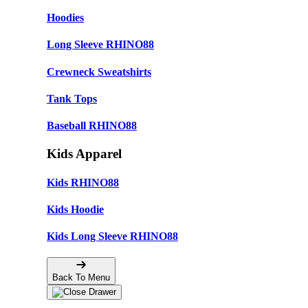
Hoodies
Long Sleeve RHINO88
Crewneck Sweatshirts
Tank Tops
Baseball RHINO88
Kids Apparel
Kids RHINO88
Kids Hoodie
Kids Long Sleeve RHINO88
Back To Menu