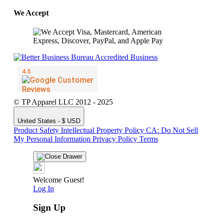
We Accept
© TP Apparel LLC 2012 - 2025
United States - $ USD
Product Safety
Intellectual Property Policy
CA: Do Not Sell
My Personal Information
Privacy Policy
Terms
Welcome Guest!
Log In
Sign Up