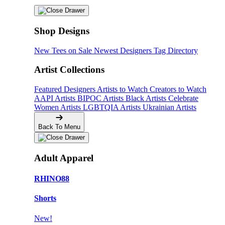
Shop Designs
New Tees on Sale
Newest Designers
Tag Directory
Artist Collections
Featured Designers
Artists to Watch
Creators to Watch
AAPI Artists
BIPOC Artists
Black Artists
Celebrate
Women Artists
LGBTQIA Artists
Ukrainian Artists
Back To Menu
Adult Apparel
RHINO88
Shorts
New!