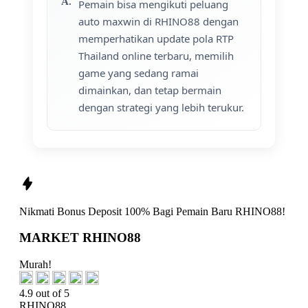
Pemain bisa mengikuti peluang
auto maxwin di RHINO88 dengan
memperhatikan update pola RTP
Thailand online terbaru, memilih
game yang sedang ramai
dimainkan, dan tetap bermain
dengan strategi yang lebih terukur.
Nikmati
Bonus Deposit 100%
Bagi Pemain Baru
RHINO88!
MARKET RHINO88
Murah!
4.9 out of 5
RHINO88