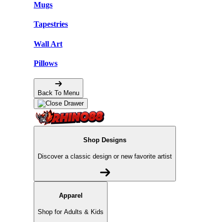
Mugs
Tapestries
Wall Art
Pillows
Back To Menu
Shop Designs
Discover a classic design or new favorite artist
Apparel
Shop for Adults & Kids