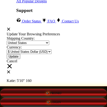
All Popular Designs
Support
Order Status
FAQ
Contact Us
Update Your Browsing Preferences
Shipping Country:
Currency:
Cancel
Katie:
5'10"
160
PROMO
Select your person:
Male
Female
LOGIN
Height