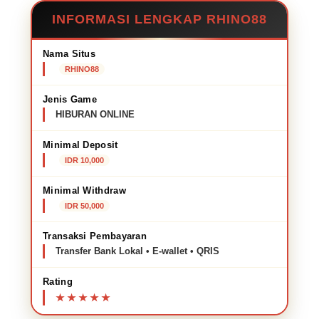
INFORMASI LENGKAP RHINO88
Nama Situs
RHINO88
Jenis Game
HIBURAN ONLINE
Minimal Deposit
IDR 10,000
Minimal Withdraw
IDR 50,000
Transaksi Pembayaran
Transfer Bank Lokal • E-wallet • QRIS
Rating