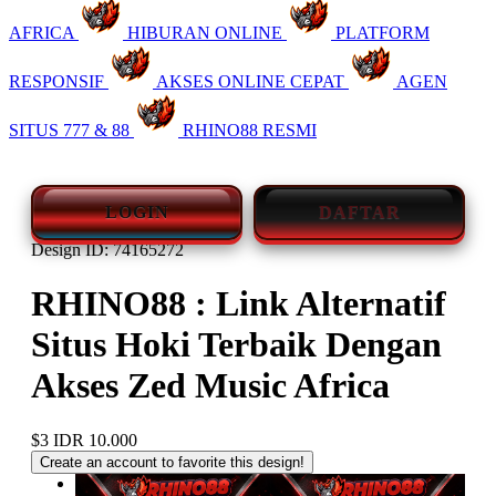
AFRICA
HIBURAN ONLINE
PLATFORM
RESPONSIF
AKSES ONLINE CEPAT
AGEN
SITUS 777 & 88
RHINO88 RESMI
LOGIN
DAFTAR
Design ID: 74165272
RHINO88 : Link Alternatif
Situs Hoki Terbaik Dengan
Akses Zed Music Africa
$3
IDR 10.000
Create an account to favorite this design!