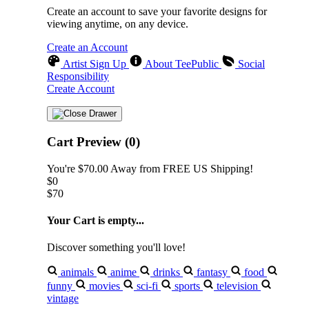
Create an account to save your favorite designs for
viewing anytime, on any device.
Create an Account
Artist Sign Up
About TeePublic
Social
Responsibility
Create Account
Cart Preview (0)
You're
$70.00
Away from
FREE US Shipping!
$0
$70
Your Cart is empty...
Discover something you'll love!
animals
anime
drinks
fantasy
food
funny
movies
sci-fi
sports
television
vintage