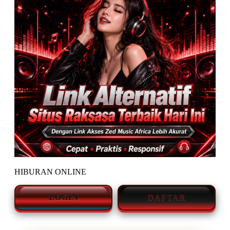
HIBURAN ONLINE
LOGIN
DAFTAR